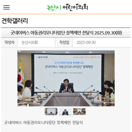
본문바로가기
전
체
메
견학갤러리
뉴
굿네이버스 아동권리모니터링단 정책제언 전달식 2025.09.30(화)
작성자
논산시의회
작성일
2025-09-30
굿네이버스 아동권리모니터링단 정책제언 전달식