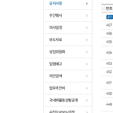
공지사항
번호
주간행사
공지
457
의사일정
456
보도자료
455
상임위원회
454
453
입법예고
452
의안검색
451
업무추진비
450
국내외활동상황공개
449
사진으로보는의정