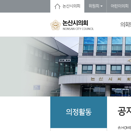
본문바로가기
논산시의회
위원회
어린이의회
의회
공
의정활동
HOM