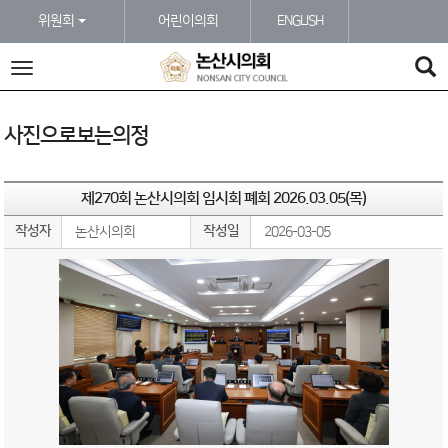
본문바로가기
위원회
어린이의회
ENGLISH
전
체
메
뉴
사진으로보는의정
제270회 논산시의회 임시회 폐회 2026.03.05(목)
작성자
작성일
논산시의회
2026-03-05