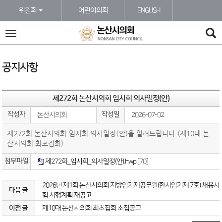
본문바로가기
위원회
어린이의회
ENGLISH
전
체
메
뉴
공지사항
제272회 논산시의회 임시회 의사일정(안)
작성자
작성일
논산시의회
2026-07-02
제272회 논산시의회 임시회 의사일정(안)을 알려드립니다.(제10대 논
산시의회 최초집회)
첨부파일
제272회_임시회_의사일정(안).hwp
[70]
2026년 제1회 논산시의회 지방임기제공무원(한시임기제 7호) 채용시
다음 글
험 시행계획 재공고
이전 글
제10대 논산시의회 최초집회 소집공고