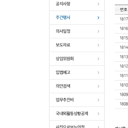
공지사항
번호
주간행사
1817
1816
의사일정
1815
보도자료
1814
1813
상임위원회
1812
입법예고
1811
1810
의안검색
1809
업무추진비
1808
국내외활동상황공개
사진으로보는의정