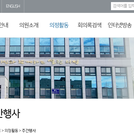
ENGLISH
안내
의원소개
의정활동
회의록검색
인터넷방송
간행사
E
>
의정활동
>
주간행사