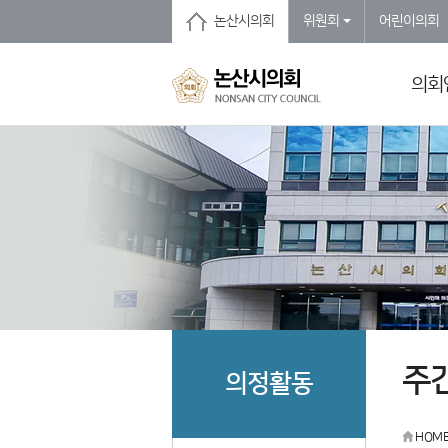
본문바로가기
논산시의회
위원회
어린이의회
의회
주
의정활동
HOM