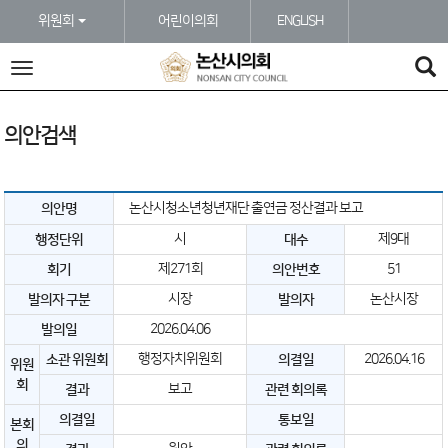
본문바로가기
위원회
어린이의회
ENGLISH
전
체
메
뉴
의안검색
논산시청소년청년재단 출연금 정산결과 보고
의안명
시
제9대
행정단위
대수
제271회
51
회기
의안번호
시장
논산시장
발의자 구분
발의자
2026.04.06
발의일
행정자치위원회
2026.04.16
소관 위원회
의결일
위원
회
보고
결과
관련 회의록
의결일
통보일
본회
의