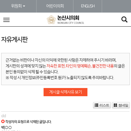
본문바로가기
위원회
어린이의회
ENGLISH
전
체
메
뉴
자유게시판
근거없는 비판이나 자신의 이익에 국한된 사항은 자제하여 주시기 바라며,
게시판의 성격에 맞지 않는
저속한 표현, 타인의 명예훼손, 불건전한 내용
의 글은
본인 동의없이 삭제 될 수 있습니다.
※ 작성 시 개인정보(주민등록번호 등)가 노출되지 않도록 주의바랍니다.
게시글 삭제사유 보기
리스트
썸네일
dd
작성자의 요청으로 삭제된 글입니다.
백○○