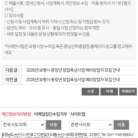
○ 제출서류 : 참여신청서, 사업계획서, 개인정보 수집·이용 동의서 각 1부 [별지
서식]
□ 유의사항
- 신청서 및 사업계획서 허위 기재 시 선정 취소 및 지원금 환수 조치
- 금년도 국비·도비 등 유사·동일 사업 선정자는 참여 제한
- 세부 일정 및 내용은 운영 상황에 따라 변경될 수 있음
*자세한사항은 보령시청 누리집 혹은 충남산학융합원 홈페이지 공고를 참고해주
세요
다음 글
2026년 보령시 중장년 창업육성사업 예비창업자 모집 안내
이전 글
2026년 보령시 중장년 창업육성사업 예비창업자 모집 안내
개인정보처리방침
이메일집단수집거부
사이트맵
충청남도 논산시 시민로 210번길 9 (내동 논산시의회) 우편번호 : 32987, Tel : 041-746-6804 /