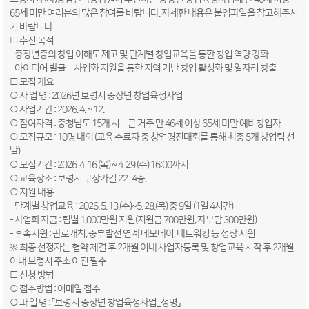
65세 미만 여러분의 많은 참여를 바랍니다. 자세한 내용은 붙임파일을 참고해주시
기 바랍니다.
□ 추진 목적
- 중장년층의 창업 이해도 제고 및 단계별 창업교육을 통한 창업 역량 강화
- 아이디어 발굴·사업화 지원을 통한 지역 기반 창업 활성화 및 일자리 창출
□ 모집 개요
○ 사 업 명 : 2026년 보령시 중장년 창업육성사업
○ 사업기간 : 2026. 4. ~ 12.
○ 참여자격 : 충청남도 15개 시·군 거주 만 46세 이상 65세 미만 예비창업자
○ 모집규모 : 10명 내외 (교육 수료자 중 창업경진대회를 통해 최종 5개 창업팀 선
발)
○ 모집기간 : 2026. 4. 16.(목) ~ 4. 29.(수) 16:00까지
○ 교육장소 : 보령시 구상가길 22 , 4층.
○ 지원 내용
- 단계별 창업교육 : 2026. 5. 13.(수)~5. 28.(목) 중 9일 (1일 4시간)
- 사업화 자금 : 팀별 1,000만원 지원(지원금 700만원, 자부담 300만원)
- 후속지원 : 판로개척, 중부발전 연계 데모데이, 네트워킹 등 성장 지원
※ 최종 선정자는 협약 체결 후 2개월 이내 사업자등록 및 창업교육 시작 후 2개월
이내 보령시 주소 이전 필수
□ 신청 방법
○ 접수방법 : 이메일 접수
○ 파 일 명 : 「보령시 중장년 창업육성사업_성명」