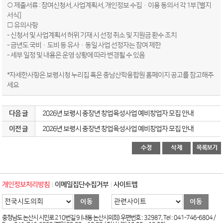
○ 제출서류 : 참여신청서, 사업계획서, 개인정보 수집·이용 동의서 각 1부 [별지
서식]
□ 유의사항
- 신청서 및 사업계획서 허위 기재 시 선정 취소 및 지원금 환수 조치
- 금년도 국비·도비 등 유사·동일 사업 선정자는 참여 제한
- 세부 일정 및 내용은 운영 상황에 따라 변경될 수 있음
*자세한사항은 보령시청 누리집 혹은 충남산학융합원 홈페이지 공고를 참고해주
세요
다음 글
2026년 보령시 중장년 창업육성사업 예비창업자 모집 안내
이전 글
2026년 보령시 중장년 창업육성사업 예비창업자 모집 안내
개인정보처리방침
이메일집단수집거부
사이트맵
충청남도 논산시 시민로 210번길 9 (내동 논산시의회) 우편번호 : 32987, Tel : 041-746-6804 /