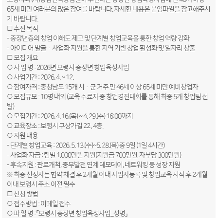
65세 미만 여러분의 많은 참여를 바랍니다. 자세한 내용은 붙임파일을 참고해주시
기 바랍니다.
□ 추진 목적
- 중장년층의 창업 이해도 제고 및 단계별 창업교육을 통한 창업 역량 강화
- 아이디어 발굴·사업화 지원을 통한 지역 기반 창업 활성화 및 일자리 창출
□ 모집 개요
○ 사 업 명 : 2026년 보령시 중장년 창업육성사업
○ 사업기간 : 2026. 4. ~ 12.
○ 참여자격 : 충청남도 15개 시·군 거주 만 46세 이상 65세 미만 예비창업자
○ 모집규모 : 10명 내외 (교육 수료자 중 창업경진대회를 통해 최종 5개 창업팀 선
발)
○ 모집기간 : 2026. 4. 16.(목) ~ 4. 29.(수) 16:00까지
○ 교육장소 : 보령시 구상가길 22 , 4층.
○ 지원 내용
- 단계별 창업교육 : 2026. 5. 13.(수)~5. 28.(목) 중 9일 (1일 4시간)
- 사업화 자금 : 팀별 1,000만원 지원(지원금 700만원, 자부담 300만원)
- 후속지원 : 판로개척, 중부발전 연계 데모데이, 네트워킹 등 성장 지원
※ 최종 선정자는 협약 체결 후 2개월 이내 사업자등록 및 창업교육 시작 후 2개월
이내 보령시 주소 이전 필수
□ 신청 방법
○ 접수방법 : 이메일 접수
○ 파 일 명 : 「보령시 중장년 창업육성사업_성명」