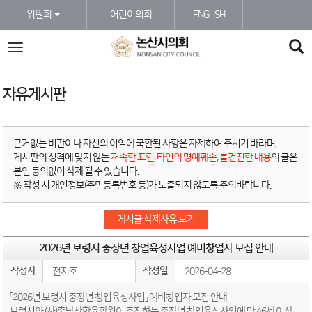
본문바로가기
위원회
어린이의회
ENGLISH
전
체
메
뉴
자유게시판
근거없는 비판이나 자신의 이익에 국한된 사항은 자제하여 주시기 바라며,
게시판의 성격에 맞지 않는
저속한 표현, 타인의 명예훼손, 불건전한 내용
의 글은
본인 동의없이 삭제 될 수 있습니다.
※ 작성 시 개인정보(주민등록번호 등)가 노출되지 않도록 주의바랍니다.
게시글 삭제사유 보기
2026년 보령시 중장년 창업육성사업 예비창업자 모집 안내
작성자
작성일
전지호
2026-04-28
「2026년 보령시 중장년 창업육성사업」 예비창업자 모집 안내
보령시와 (사)충남산학융합원이 추진하는 중장년 창업육성사업에 만 46세 이상