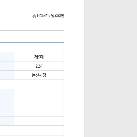
HOME
>
발의의안
제9대
224
논산시장