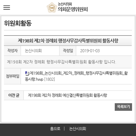
본문바로가기
논산시의회
전
의회운영위원회
체
메
뉴
위원회활동
제198회 제2차 정례회 행정사무감사특별위원회 활동사항
작성자
논산시의회
작성일
2019-01-03
제198회 제2차 정례회 행정사무감사특별위원회 활동사항 입니다.
제198회_논산시의회_제2차_정례회_행정사무감사특별위원회_활
첨부파일
동사항.hwp
[1802]
이전 글
제198회 제2차 정례회 예산결산특별위원회 활동사항
홈으로
논산시의회