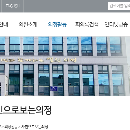
ENGLISH
안내
의원소개
의정활동
회의록검색
인터넷방송
진으로보는의정
E
>
의정활동
>
사진으로보는의정