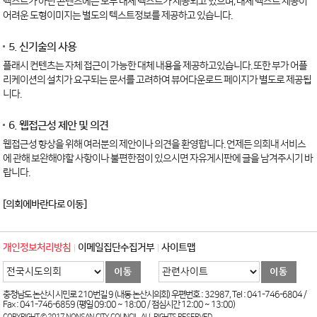
텍스트가 아닌 콘텐츠에는 모두 대체 텍스트가 제공되고 있으며, 대체 텍스트 제공이
어려운 도형이미지는 별도의 텍스트정보를 제공하고 있습니다.
5. 신기술의 사용
플래시 컨텐츠는 자체 접근이 가능한 대체 내용을 제공하고있습니다. 또한 부가 어플
리케이션의 설치가 요구되는 문서를 고려하여 뷰어다운로드 페이지가 별도로 제공됩
니다.
6. 웹접근성 제안 및 의견
웹접근성 향상을 위해 여러분의 제안이나 의견을 환영합니다. 언제든 의회내 서비스
에 관해 보완해야할 사항이나 불편한점이 있으시면 자유게시판에 글을 남겨주시기 바
랍니다.
[의회에바란다로 이동]
개인정보처리방침
이메일집단수집거부
사이트맵
충청남도 논산시 시민로 210번길 9 (내동 논산시의회) 우편번호 : 32987, Tel : 041-746-6804 /
Fax : 041-746-6859 (평일 09:00 ~ 18:00 / 점심시간 12:00 ~ 13:00)