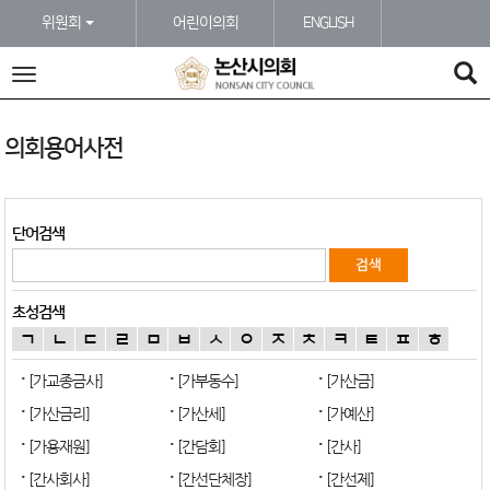
본문바로가기
위원회
어린이의회
ENGLISH
전
체
메
뉴
의회용어사전
단어검색
초성검색
ㄱ
ㄴ
ㄷ
ㄹ
ㅁ
ㅂ
ㅅ
ㅇ
ㅈ
ㅊ
ㅋ
ㅌ
ㅍ
ㅎ
[가교종금사]
[가부동수]
[가산금]
[가산금리]
[가산세]
[가예산]
[가용재원]
[간담회]
[간사]
[간사회사]
[간선단체장]
[간선제]