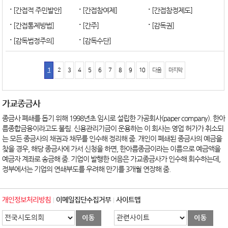
[간접적 주민발안]
[간접참여제]
[간접참정제도]
[간접통제방법]
[간주]
[감독권]
[감독법정주의]
[감독수단]
1
2
3
4
5
6
7
8
9
10
다음
마지막
가교종금사
종금사 폐쇄를 돕기 위해 1998년초 임시로 설립한 가공회사(paper company). 한아
름종합금융이라고도 불림. 신용관리기금이 운용하는 이 회사는 영업 허가가 취소되
는 모든 종금사의 채권과 채무를 인수해 정리해 줌. 개인이 폐쇄된 종금사의 예금을
찾을 경우, 해당 종금사에 가서 신청을 하면, 한아름종금이라는 이름으로 예금액을
예금자 계좌로 송금해 줌. 기업이 발행한 어음은 가교종금사가 인수해 회수하는데,
정부에서는 기업의 연쇄부도를 우려해 만기를 3개월 연장해 줌.
개인정보처리방침
이메일집단수집거부
사이트맵