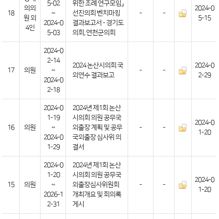
5-02
위한 조례 연구모임」
의의
2024-0
18
~
선진의회 벤치마킹
-
-
원 외
5-15
2024-0
결과보고서 - 경기도
4인
5-03
의회, 연천군의회
2024-0
2-14
2024 논산시의회 국
2024-0
17
의원
~
-
-
외연수 결과보고
2-29
2024-0
2-18
2024-0
2024년 제1회 논산
1-19
시의회 의원 공무국
2024-0
16
의원
~
외출장 계획 및 공무
-
-
1-20
2024-0
국외출장 심사위 의
1-29
결서
2024-0
2024년 제1회 논산
1-20
시의회 의원 공무국
2024-0
15
의원
~
외출장심사위원회
-
-
1-20
2026-1
개최개요 및 회의록
2-31
게시