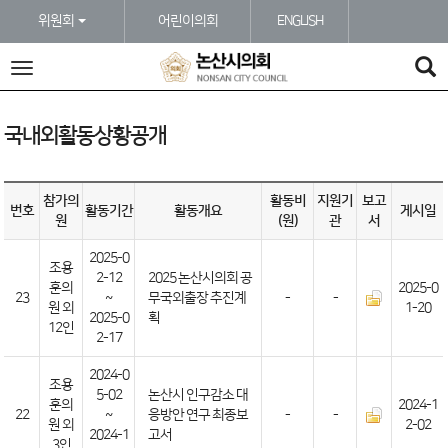
본문바로가기
위원회
어린이의회
ENGLISH
전
체
메
뉴
국내외활동상황공개
참가의
활동비
지원기
보고
번호
활동기간
활동개요
게시일
원
(원)
관
서
2025-0
조용
2-12
2025 논산시의회 공
훈의
2025-0
23
~
무국외출장 추진계
-
-
원 외
1-20
2025-0
획
12인
2-17
2024-0
조용
5-02
논산시 인구감소 대
훈의
2024-1
22
~
응방안 연구 최종보
-
-
원 외
2-02
2024-1
고서
3인