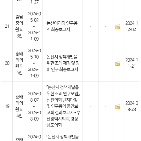
1-27
2024-0
김남
5-02
충의
논산아리랑 연구용
2024-1
21
~
-
-
원 외
역 최종보고서
2-02
2024-1
3인
1-09
2024-0
홍태
5-10
논산시 정책개발을
의의
2024-1
20
~
위한 조례 제정 및 정
-
-
원 외
1-21
2024-1
비 연구 최종보고서
4인
1-09
「논산시 정책개발을
2024-0
위한 조례 연구모임」
홍태
8-07
선진의회 벤치마킹
의의
2024-0
19
~
및 연구용역 중간보
-
-
원 외
8-23
2024-0
고회 결과보고서 - 부
4인
8-09
산광역시의회, 경상
남도의회
2024-0
「논산시 정책개발을
홍태