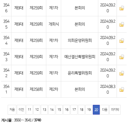
354
2024.09.2
제9대
제259회
제1차
본회의
6
0
354
2024.09.2
제9대
제259회
개회식
본회의
5
0
354
2024.09.2
제9대
제259회
제1차
의회운영위원회
4
0
354
2024.09.2
제9대
제259회
제1차
예산결산특별위원회
3
0
354
2024.09.2
제9대
제259회
제1차
윤리특별위원회
2
0
354
2024.08.3
제9대
제258회
제2차
본회의
1
0
처음
이전
11
12
13
14
15
16
17
18
19
20
다음
마지막
게시물
:
3550 ~ 3541
/
3740