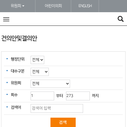
본문바로가기
위원회
어린이의회
ENGLISH
전
체
메
뉴
건의안및결의안
행정단위
대수구분
위원회
회수
부터
까지
검색어