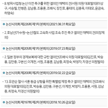
8. 방위사업청 논산 이전 촉구를 위한 결의안 채택의 건(서원 의원 대표발의)(이상
구, 서승필, 민병춘, 김남충, 조용훈, 조배식, 장진호, 홍태의, 김종욱, 이태모, 윤금숙,
허명숙)
논산시의회 제226회 제1차 본회의 (2021.08.31 화요일)
2. 호남선(가수원~논산)철도 고속화 사업 조속 추진 촉구 결의안 채택의 건(의장제
의)
논산시의회 제205회 제1차 본회의 (2019.07.23 화요일)
2. 일본 정부의 경제보복에 대한 규탄 결의안(조배식 의원 대표발의)(김진호, 박승
용, 김만중, 구본선, 이계천, 서원, 조용훈, 김남충, 최정숙, 박영자, 차경선 의원발의)
논산시의회 제200회 제2차 본회의 (2019.02.22 금요일)
13. 유관순 열사 서훈 등급 상향을 위한 특별법 제정 촉구 결의안 채택의 건(조배식
의원 대표발의)(김진호, 박승용, 김만중, 구본선, 이계천, 박영자, 조용훈, 서원, 김남
충, 최정숙, 차경선 의원발의)
논산시의회 제197회 제2차 본회의 (2018.10.26 금요일)