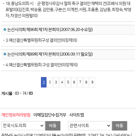
18. 충남도의회 시ㆍ군 행정사무감사 철회 촉구 결의안 채택의 건(조배식 의원 대
표발의)(김진호, 박승용, 김만중, 구본선, 이계천, 서원, 조용훈, 김남충, 최정숙, 박영
자, 차경선 의원발의)
논산시의회 제96회 제1차 본회의 (2007.06.20 수요일)
3. 예산결산특별위원회구성 결의안(의장제의)
논산시의회 제89회 제1차 본회의 (2006.09.11 월요일)
4. 예산결산특별위원회 구성 결의안(의장제의)
1
2
3
4
5
6
7
8
9
게시물
:
83 ~ 74
/
83
개인정보처리방침
이메일집단수집거부
사이트맵
충청남도 논산시 시민로 210번길 9 (내동 논산시의회) 우편번호 : 32987, Tel : 041-746-6804 /