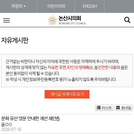
본문바로가기
위원회
어린이의회
ENGLISH
전
체
메
뉴
자유게시판
근거없는 비판이나 자신의 이익에 국한된 사항은 자제하여 주시기 바라며,
게시판의 성격에 맞지 않는
저속한 표현, 타인의 명예훼손, 불건전한 내용
의 글은
본인 동의없이 삭제 될 수 있습니다.
※ 작성 시 개인정보(주민등록번호 등)가 노출되지 않도록 주의바랍니다.
게시글 삭제사유 보기
리스트
썸네일
문화 유산 영문 안내판 개선 제안
윤○○
2026-07-16